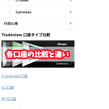
cTrader
Currenex
FX初心者
Tradeview 口座タイプ比較
X Leverage口座
ILC口座
MT5口座