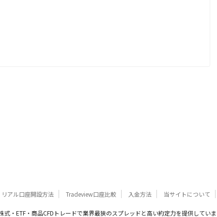
リアル口座開設方法
Tradeview口座比較
入金方法
当サイトについて
X・株式・ETF・商品CFDトレードで業界最狭のスプレッドと高い約定力を提供しています。