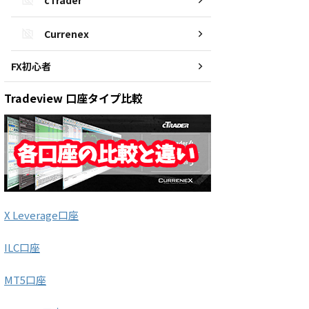
cTrader
Currenex
FX初心者
Tradeview 口座タイプ比較
X Leverage口座
ILC口座
MT5口座