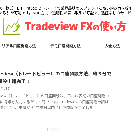
は、FX・株式・ETF・商品CFDトレードで業界最狭のスプレッドと高い約定力を提
rrenexで取引が可能です。NDD方式で透明性が高い取引が可能で、追証なしのサ
リアル口座開設方法
デモ口座開設方法
入金方法
adeview（トレードビュー）の口座開設方法。約３分で
開設申請完了！
9/1/17
deview（トレードビュー）の口座開設は、日本語表記の口座開設申
に情報を入力するだけと簡単です。Tradeviewの口座開設申請は
で完了し、申請から1営業日以内に口座開設が完了しま ...