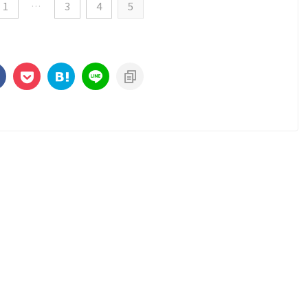
1
…
3
4
5