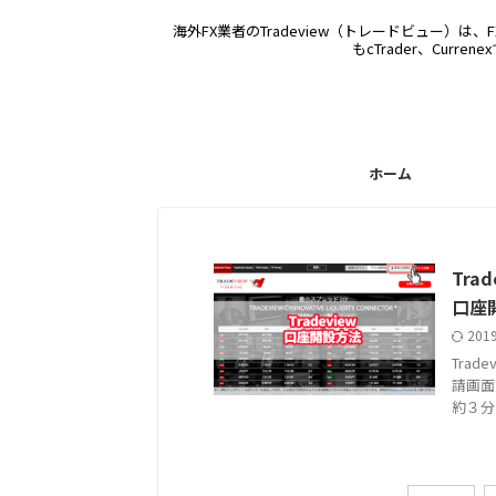
海外FX業者のTradeview（トレードビュー）
もcTrader、Cu
ホーム
Tr
口座
201
Tra
請画面
約３分